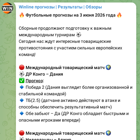
Winline прогнозы | Результаты | Обзоры
🔥
Футбольные прогнозы на 3 июня 2026 года
🔥
Сборные продолжают подготовку к важным
международным турнирам
⚽
Сегодня нас ждут интересные товарищеские
противостояния с участием сильных европейских
команд!
🔴
Международный товарищеский матч
🌍
⚽
ДР Конго – Дания
✅
Прогноз
:
🔹
Победа 2 (Дания выглядит более организованной и
стабильной командой)
🔹
ТБ(2.5) (датчане активно действуют в атаке и
способны обеспечить результативный матч)
🔹
Обе забьют – Да (ДР Конго обладает быстрыми и
опасными игроками впереди)
🔴
Международный товарищеский матч
🌍
⚽
Нидерланды – Алжир