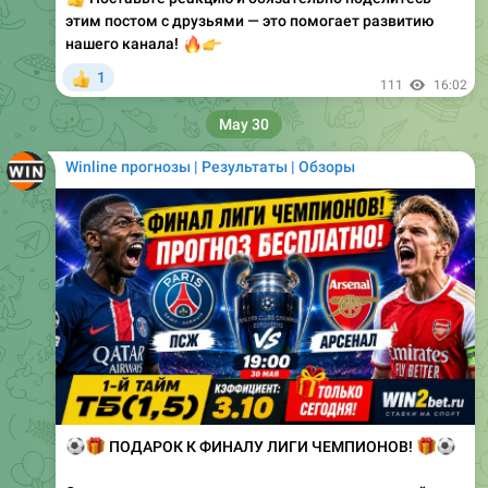
этим постом с друзьями — это помогает развитию
🔥
👉
нашего канала!
1
👍
111
16:02
May 30
Winline прогнозы | Результаты | Обзоры
⚽
🎁
ПОДАРОК К ФИНАЛУ ЛИГИ ЧЕМПИОНОВ!
🎁
⚽