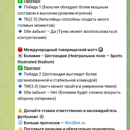
✅
Прогноз
:
🔹
Победа 1 (Бельгия обладает более мощным
составом и высоким уровнем игроков)
🔹
ТБ(2.5) (бельгийцы способны создать много
голевых моментов)
🔹
Обе забьют – Да (Тунис может воспользоваться
контратаками)
🔴
Международный товарищеский матч
🌍
⚽
Боливия – Шотландия (Нейтральное поле — Sports
Illustrated Stadium)
✅
Прогноз
:
🔹
Победа 2 (Шотландия выглядит более
организованной и стабильной командой)
🔹
ТМ(3.5) (матч может пройти в умеренном темпе)
🔹
Обе забьют – Нет (Боливии будет сложно вскрыть
оборону соперника)
⚠️
Делайте ставки ответственно и наслаждайтесь
⚽
футболом!
🌐
Больше прогнозов —
Win2Bet.ru
👍
Поставьте реакцию и обязательно поделитесь