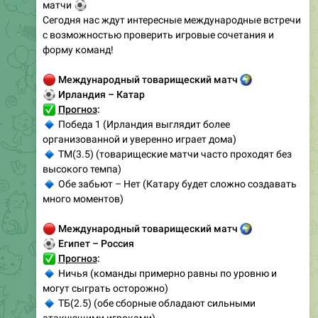
⚽
матчи
Сегодня нас ждут интересные международные встречи
с возможностью проверить игровые сочетания и
форму команд!
🔴
Международный товарищеский матч
🌍
⚽
Ирландия – Катар
✅
Прогноз
:
🔹
Победа 1 (Ирландия выглядит более
организованной и уверенно играет дома)
🔹
ТМ(3.5) (товарищеские матчи часто проходят без
высокого темпа)
🔹
Обе забьют – Нет (Катару будет сложно создавать
много моментов)
🔴
Международный товарищеский матч
🌍
⚽
Египет – Россия
✅
Прогноз
:
🔹
Ничья (команды примерно равны по уровню и
могут сыграть осторожно)
🔹
ТБ(2.5) (обе сборные обладают сильными