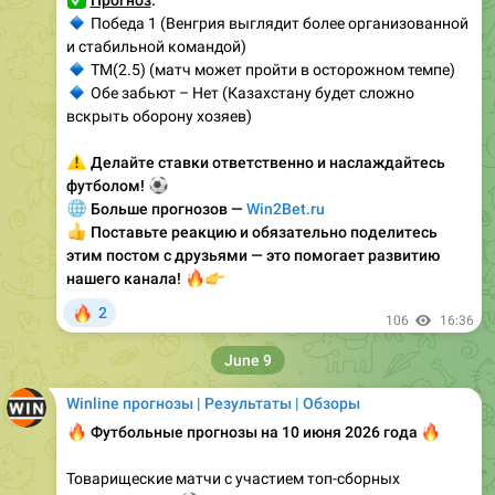
🔹
Победа 1 (Венгрия выглядит более организованной
и стабильной командой)
🔹
ТМ(2.5) (матч может пройти в осторожном темпе)
🔹
Обе забьют – Нет (Казахстану будет сложно
вскрыть оборону хозяев)
⚠️
Делайте ставки ответственно и наслаждайтесь
⚽
футболом!
🌐
Больше прогнозов —
Win2Bet.ru
👍
Поставьте реакцию и обязательно поделитесь
этим постом с друзьями — это помогает развитию
🔥
👉
нашего канала!
🔥
2
106
16:36
June 9
Winline прогнозы | Результаты | Обзоры
🔥
Футбольные прогнозы на 10 июня 2026 года
🔥
Товарищеские матчи с участием топ-сборных