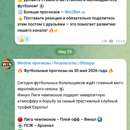
⚽
футболом!
🌐
Больше прогнозов —
Win2Bet.ru
👍
Поставьте реакцию и обязательно поделитесь
этим постом с друзьями — это помогает развитию
🔥
👉
нашего канала!
1
👍
136
15:14
May 29
Winline прогнозы | Результаты | Обзоры
🔥
Футбольные прогнозы на 30 мая 2026 года
🔥
Сегодня футбольных болельщиков ждёт главный матч
европейского сезона
⚽
Финал Лиги чемпионов подарит невероятную
атмосферу и борьбу за самый престижный клубный
трофей Европы!
🔴
Лига чемпионов – Плей-офф – Финал
🌍
⚽
ПСЖ – Арсенал