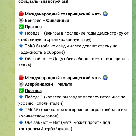
официальным встречам!
🔴
Международный товарищеский матч
🌍
⚽
Венгрия – Финляндия
✅
Прогноз
:
🔹
Победа 1 (венгры в последние годы демонстрируют
стабильную и организованную игру)
🔹
ТМ(3.5) (обе команды часто делают ставку на
надёжность в обороне)
🔹
Обе забьют – Да (у обеих сборных есть потенциал в
атаке)
🔴
Международный товарищеский матч
🌍
⚽
Азербайджан – Мальта
✅
Прогноз
:
🔹
Победа 1 (хозяева выглядят предпочтительнее по
уровню исполнителей)
🔹
ТМ(2.5) (ожидается осторожная игра с небольшим
количеством голов)
🔹
Обе забьют – Нет (матч может пройти под
контролем Азербайджана)