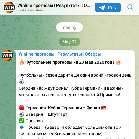
Winline прогнозы | Результаты | Обзоры
👍
Поставьте реакцию и обязательно поделитесь
JOIN
899 subscribers
этим постом с друзьями — это помогает развитию
🔥
👉
нашего канала!
2
👍
156
15:51
May 22
Winline прогнозы | Результаты | Обзоры
🔥
Футбольные прогнозы на 23 мая 2026 года
🔥
Футбольный сезон дарит ещё один яркий игровой день
⚽
Сегодня нас ждут финал Кубка Германии и важный
матч заключительного тура испанской Примеры!
🔴
Германия: Кубок Германии – Финал
🇩
⚽
Бавария – Штутгарт
✅
Прогноз
:
🔹
Победа 1 (Бавария обладает большим опытом
финальных матчей и мощным составом)