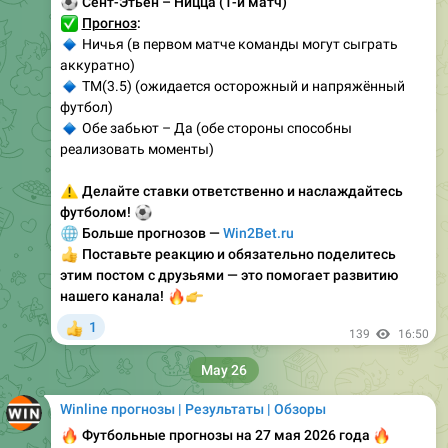
⚽
Сент-Этьен – Ницца (1-й матч)
✅
Прогноз
:
🔹
Ничья (в первом матче команды могут сыграть
аккуратно)
🔹
ТМ(3.5) (ожидается осторожный и напряжённый
футбол)
🔹
Обе забьют – Да (обе стороны способны
реализовать моменты)
⚠️
Делайте ставки ответственно и наслаждайтесь
⚽
футболом!
🌐
Больше прогнозов —
Win2Bet.ru
👍
Поставьте реакцию и обязательно поделитесь
этим постом с друзьями — это помогает развитию
🔥
👉
нашего канала!
1
👍
139
16:50
May 26
Winline прогнозы | Результаты | Обзоры
🔥
Футбольные прогнозы на 27 мая 2026 года
🔥