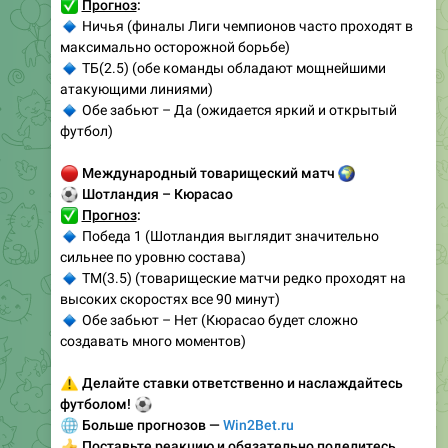
✅
Прогноз
:
🔹
Ничья (финалы Лиги чемпионов часто проходят в
максимально осторожной борьбе)
🔹
ТБ(2.5) (обе команды обладают мощнейшими
атакующими линиями)
🔹
Обе забьют – Да (ожидается яркий и открытый
футбол)
🔴
Международный товарищеский матч
🌍
⚽
Шотландия – Кюрасао
✅
Прогноз
:
🔹
Победа 1 (Шотландия выглядит значительно
сильнее по уровню состава)
🔹
ТМ(3.5) (товарищеские матчи редко проходят на
высоких скоростях все 90 минут)
🔹
Обе забьют – Нет (Кюрасао будет сложно
создавать много моментов)
⚠️
Делайте ставки ответственно и наслаждайтесь
⚽
футболом!
🌐
Больше прогнозов —
Win2Bet.ru
👍
Поставьте реакцию и обязательно поделитесь