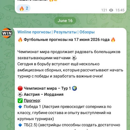
🔥
2
121
15:45
June 16
Winline прогнозы | Результаты | Обзоры
🔥
Футбольные прогнозы на 17 июня 2026 года
🔥
Чемпионат мира продолжает радовать болельщиков
захватывающими матчами
⚽
Сегодня в борьбу вступают ещё несколько
амбициозных сборных, которые рассчитывают начать
турнир с победы и заработать важные очки!
🔴
Чемпионат мира – Тур 1
🌍
⚽
Австрия – Иордания
✅
Прогноз
:
🔹
Победа 1 (Австрия превосходит соперника по
классу, глубине состава и опыту выступлений на
крупных турнирах)
🔹
ТБ(2.5) (австрийцы способны создать достаточно