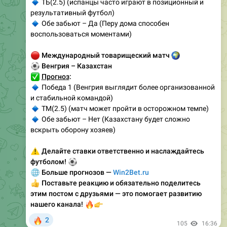
🔹
ТБ(2.5) (испанцы часто играют в позиционный и
результативный футбол)
🔹
Обе забьют – Да (Перу дома способен
воспользоваться моментами)
🔴
Международный товарищеский матч
🌍
⚽
Венгрия – Казахстан
✅
Прогноз
:
🔹
Победа 1 (Венгрия выглядит более организованной
и стабильной командой)
🔹
ТМ(2.5) (матч может пройти в осторожном темпе)
🔹
Обе забьют – Нет (Казахстану будет сложно
вскрыть оборону хозяев)
⚠️
Делайте ставки ответственно и наслаждайтесь
⚽
футболом!
🌐
Больше прогнозов —
Win2Bet.ru
👍
Поставьте реакцию и обязательно поделитесь
этим постом с друзьями — это помогает развитию
🔥
👉
нашего канала!
🔥
2
105
16:36