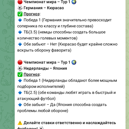
🔴
Чемпионат мира – Тур 1
🌍
⚽
Германия – Кюрасао
✅
Прогноз
:
🔹
Победа 1 (Германия значительно превосходит
соперника по классу и глубине состава)
🔹
ТБ(3.5) (немцы способны создать большое
количество голевых моментов)
🔹
Обе забьют – Нет (Кюрасао будет крайне сложно
вскрыть оборону фаворита)
🔴
Чемпионат мира – Тур 1
🌍
⚽
Нидерланды – Япония
✅
Прогноз
:
🔹
Победа 1 (Нидерланды обладают более мощным
подбором исполнителей)
🔹
ТБ(2.5) (обе команды любят играть в быстрый и
атакующий футбол)
🔹
Обе забьют – Да (Япония способна создать
проблемы любой обороне)
⚠️
Делайте ставки ответственно и наслаждайтесь
⚽
футболом!