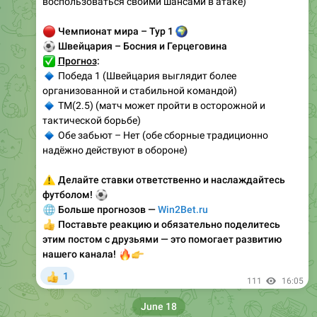
воспользоваться своими шансами в атаке)
🔴
Чемпионат мира – Тур 1
🌍
⚽
Швейцария – Босния и Герцеговина
✅
Прогноз
:
🔹
Победа 1 (Швейцария выглядит более
организованной и стабильной командой)
🔹
ТМ(2.5) (матч может пройти в осторожной и
тактической борьбе)
🔹
Обе забьют – Нет (обе сборные традиционно
надёжно действуют в обороне)
⚠️
Делайте ставки ответственно и наслаждайтесь
⚽
футболом!
🌐
Больше прогнозов —
Win2Bet.ru
👍
Поставьте реакцию и обязательно поделитесь
этим постом с друзьями — это помогает развитию
🔥
👉
нашего канала!
1
👍
111
16:05
June 18