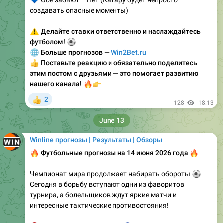
🔹
Обе забьют – Нет (Катару будет непросто
создавать опасные моменты)
⚠️
Делайте ставки ответственно и наслаждайтесь
⚽
футболом!
🌐
Больше прогнозов —
Win2Bet.ru
👍
Поставьте реакцию и обязательно поделитесь
этим постом с друзьями — это помогает развитию
🔥
👉
нашего канала!
2
👍
128
18:13
June 13
Winline прогнозы | Результаты | Обзоры
🔥
Футбольные прогнозы на 14 июня 2026 года
🔥
Чемпионат мира продолжает набирать обороты
⚽
Сегодня в борьбу вступают одни из фаворитов
турнира, а болельщиков ждут яркие матчи и
интересные тактические противостояния!