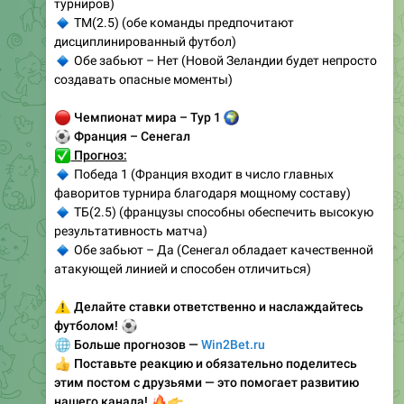
турниров)
🔹
ТМ(2.5) (обе команды предпочитают
дисциплинированный футбол)
🔹
Обе забьют – Нет (Новой Зеландии будет непросто
создавать опасные моменты)
🔴
Чемпионат мира – Тур 1
🌍
⚽
Франция – Сенегал
✅
Прогноз:
🔹
Победа 1 (Франция входит в число главных
фаворитов турнира благодаря мощному составу)
🔹
ТБ(2.5) (французы способны обеспечить высокую
результативность матча)
🔹
Обе забьют – Да (Сенегал обладает качественной
атакующей линией и способен отличиться)
⚠️
Делайте ставки ответственно и наслаждайтесь
⚽
футболом!
🌐
Больше прогнозов —
Win2Bet.ru
👍
Поставьте реакцию и обязательно поделитесь
этим постом с друзьями — это помогает развитию
🔥
👉
нашего канала!