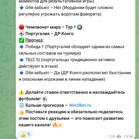
моментов для результативной игры)
🔹
Обе забьют – Нет (Иордании будет сложно
регулярно угрожать воротам фаворита)
🔴
Чемпионат мира – Тур 1
🌍
⚽
Португалия – ДР Конго
✅
Прогноз
:
🔹
Победа 1 (Португалия обладает одним из самых
сильных составов на турнире)
🔹
ТБ(2.5) (португальцы традиционно активно
действуют в атаке)
🔹
Обе забьют – Да (ДР Конго располагает быстрыми
и опасными игроками в линии нападения)
⚠️
Делайте ставки ответственно и наслаждайтесь
⚽
футболом!
🌐
Больше прогнозов —
Win2Bet.ru
👍
Поставьте реакцию и обязательно поделитесь
этим постом с друзьями — это помогает развитию
🔥
👉
нашего канала!
1
👍
118
15:54