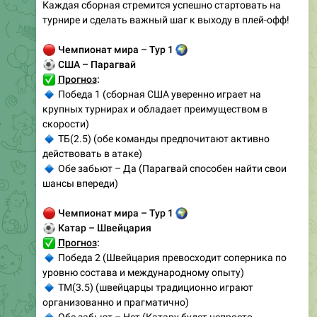
Каждая сборная стремится успешно стартовать на
турнире и сделать важный шаг к выходу в плей-офф!
🔴
Чемпионат мира – Тур 1
🌍
⚽
США – Парагвай
✅
Прогноз
:
🔹
Победа 1 (сборная США уверенно играет на
крупных турнирах и обладает преимуществом в
скорости)
🔹
ТБ(2.5) (обе команды предпочитают активно
действовать в атаке)
🔹
Обе забьют – Да (Парагвай способен найти свои
шансы впереди)
🔴
Чемпионат мира – Тур 1
🌍
⚽
Катар – Швейцария
✅
Прогноз
:
🔹
Победа 2 (Швейцария превосходит соперника по
уровню состава и международному опыту)
🔹
ТМ(3.5) (швейцарцы традиционно играют
организованно и прагматично)