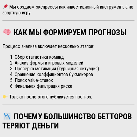
Мы создаём экспрессы как инвестиционный инструмент, а не
азартную игру.
КАК МЫ ФОРМИРУЕМ ПРОГНОЗЫ
Процесс анализа включает несколько этапов:
Сбор статистики команд
Анализ формы и игровых моделей
Проверка мотивации (турнирная ситуация)
Сравнение коэффициентов букмекеров
Поиск value-ставок
Финальная фильтрация риска
Только после этого публикуется прогноз.
ПОЧЕМУ БОЛЬШИНСТВО БЕТТОРОВ
ТЕРЯЮТ ДЕНЬГИ