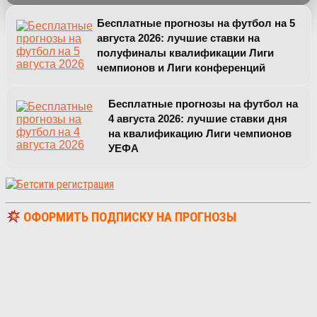
Бесплатные прогнозы на футбол на 5
августа 2026: лучшие ставки на
полуфиналы квалификации Лиги
чемпионов и Лиги конференций
Бесплатные прогнозы на футбол на
4 августа 2026: лучшие ставки дня
на квалификацию Лиги чемпионов
УЕФА
ОФОРМИТЬ ПОДПИСКУ НА ПРОГНОЗЫ