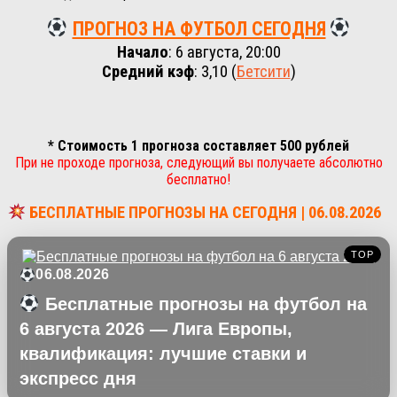
ПРОГНОЗ НА ФУТБОЛ СЕГОДНЯ
Начало
: 6 августа, 20:00
Средний кэф
: 3,10 (
Бетсити
)
* Стоимость 1 прогноза составляет 500 рублей
При не проходе прогноза, следующий вы получаете абсолютно
бесплатно!
БЕСПЛАТНЫЕ ПРОГНОЗЫ НА СЕГОДНЯ | 06.08.2026
TOP
06.08.2026
Бесплатные прогнозы на футбол на
6 августа 2026 — Лига Европы,
квалификация: лучшие ставки и
экспресс дня