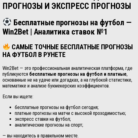
ПРОГНОЗЫ И ЭКСПРЕСС ПРОГНОЗЫ
Бесплатные прогнозы на футбол —
Win2Bet | Аналитика ставок №1
САМЫЕ ТОЧНЫЕ БЕСПЛАТНЫЕ ПРОГНОЗЫ
НА ФУТБОЛ В РУНЕТЕ
Win2Bet — это профессиональная аналитическая платформа, где
публикуются
бесплатные прогнозы на футбол и платные
,
основанные не на удаче или догадках, а на глубокой статистике,
математике и анализе букмекерских коэффициентов.
Если вы ищете:
бесплатные прогнозы на футбол сегодня;
платные прогнозы на матчи с высокой проходимостью;
экспресс ставки на футбол;
аналитические прогнозы на спорт;
— вы находитесь в правильном месте.