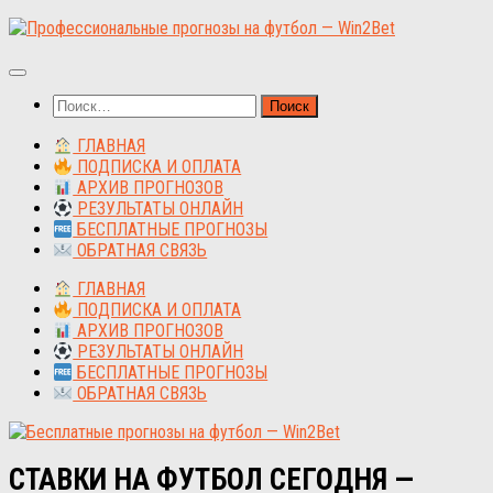
Перейти
к
содержимому
Найти:
ГЛАВНАЯ
ПОДПИСКА И ОПЛАТА
АРХИВ ПРОГНОЗОВ
РЕЗУЛЬТАТЫ ОНЛАЙН
БЕСПЛАТНЫЕ ПРОГНОЗЫ
ОБРАТНАЯ СВЯЗЬ
ГЛАВНАЯ
ПОДПИСКА И ОПЛАТА
АРХИВ ПРОГНОЗОВ
РЕЗУЛЬТАТЫ ОНЛАЙН
БЕСПЛАТНЫЕ ПРОГНОЗЫ
ОБРАТНАЯ СВЯЗЬ
СТАВКИ НА ФУТБОЛ СЕГОДНЯ —