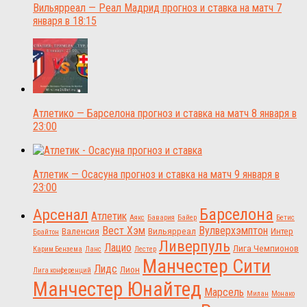
Вильярреал — Реал Мадрид прогноз и ставка на матч 7
января в 18:15
Атлетико — Барселона прогноз и ставка на матч 8 января в
23:00
Атлетик — Осасуна прогноз и ставка на матч 9 января в
23:00
Барселона
Арсенал
Атлетик
Аякс
Бавария
Байер
Бетис
Вест Хэм
Вулверхэмптон
Валенсия
Вильярреал
Интер
Брайтон
Ливерпуль
Лацио
Лига Чемпионов
Карим Бензема
Ланс
Лестер
Манчестер Сити
Лидс
Лион
Лига конференций
Манчестер Юнайтед
Марсель
Милан
Монако