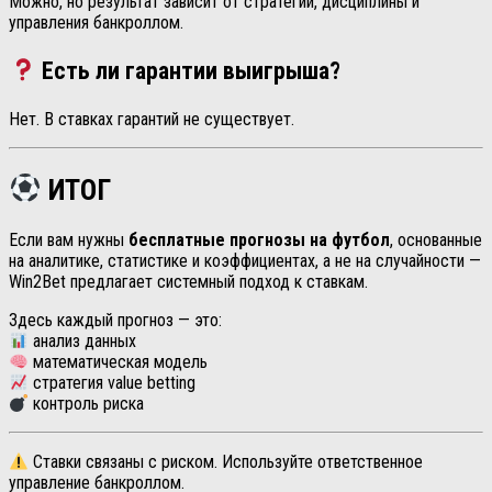
Можно, но результат зависит от стратегии, дисциплины и
управления банкроллом.
Есть ли гарантии выигрыша?
Нет. В ставках гарантий не существует.
ИТОГ
Если вам нужны
бесплатные прогнозы на футбол
, основанные
на аналитике, статистике и коэффициентах, а не на случайности —
Win2Bet предлагает системный подход к ставкам.
Здесь каждый прогноз — это:
анализ данных
математическая модель
стратегия value betting
контроль риска
Ставки связаны с риском. Используйте ответственное
управление банкроллом.