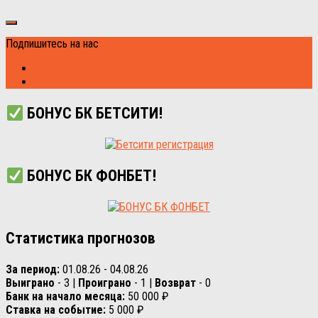
Подпишитесь на нас
БОНУС БК БЕТСИТИ!
БОНУС БК ФОНБЕТ!
Статистика прогнозов
За период:
01.08.26 - 04.08.26
Выиграно
- 3 |
Проиграно
- 1 |
Возврат
- 0
Банк на начало месяца:
50 000 ₽
Ставка на событие:
5 000 ₽