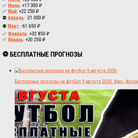
✅
Июнь
: +17 300 ₽
✅
Май
: +22 250 ₽
⛔
Апрель
: -21 000 ₽
⛔
Март
: -61 650 ₽
✅
Февраль
: +32 850 ₽
✅
Январь
: +20 250 ₽
⚽ БЕСПЛАТНЫЕ ПРОГНОЗЫ
Бесплатные прогнозы на футбол 9 августа 2026: Аякс, Арсен