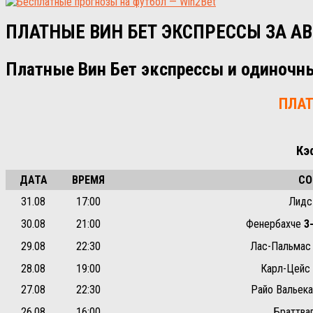
ПЛАТНЫЕ ВИН БЕТ ЭКСПРЕССЫ ЗА АВ
Платные Вин Бет экспрессы и одиночн
ПЛАТ
Кэ
ДАТА
ВРЕМЯ
СО
31.08
17:00
Лид
30.08
21:00
Фенербахче
3
29.08
22:30
Лас-Пальма
28.08
19:00
Карл-Цейс
27.08
22:30
Райо Вальек
26.08
16:00
Браттва