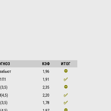
ОГНОЗ
КЭФ
ИТОГ
⛔
забьют
1,96
✅
1П1
1,91
⛔
(3,5)
2,35
✅
(4,5)
2,20
✅
(3,5)
1,78
⛔
(4,5)
1,97