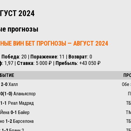
ГУСТ 2024
ые прогнозы
НЫЕ ВИН БЕТ ПРОГНОЗЫ — АВГУСТ 2024
Победа
: 20 |
Поражение
: 11 |
Возврат
: 0
ф
: 1,97 |
Ставка
: 5 000 ₽ |
Прибыль
: +43 050 ₽
БЫТИЕ
ПР
с
2-0
Халл
Обе 
-0(1-0)
Аланьяспор
П
с
1-1
Реал Мадрид
ТБ
 Йена
0-1
Байер
ТМ
ано
1-2
Барселона
ТБ
г
1-2
Бранн 2
ТБ