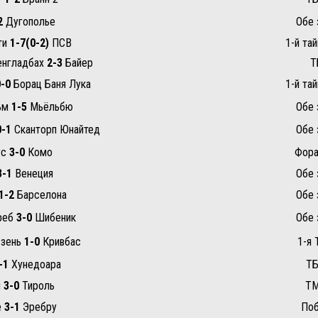
2
Дугополье
Обе 
ти
1-7(0-2)
ПСВ
1-й тай
енгладбах
2-3
Байер
Т
0-0
Борац Баня Лука
1-й тай
ьм
1-5
Мьёльбю
Обе 
0-1
Сканторп Юнайтед
Обе 
ус
3-0
Комо
Фора 
3-1
Венеция
Обе 
1-2
Барселона
Обе 
реб
3-0
Шибеник
Обе 
ьзень
1-0
Кривбас
1-я 
-1
Хунедоара
ТБ
я
3-0
Тироль
ТМ
е
3-1
Эребру
Поб