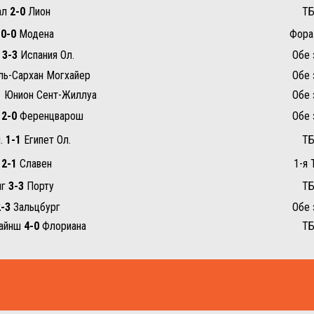
ал
2-0
Лион
ТБ
и
0-0
Модена
Фора 
.
3-3
Испания Ол.
Обе 
ь-Сархан Могхайер
Обе 
1
Юнион Сент-Жиллуа
Обе 
н
2-0
Ференцварош
Обе 
л.
1-1
Египет Ол.
ТБ
к
2-1
Славен
1-я 
нг
3-3
Порту
ТБ
-3
Зальцбург
Обе 
райнш
4-0
Флориана
ТБ