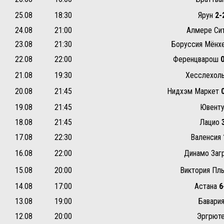
25.08
18:30
Ярун
2-
24.08
21:00
Алмере Си
23.08
21:30
Боруссия Мёнх
22.08
22:00
Ференцварош
21.08
19:30
Хесслехол
20.08
21:45
Нидхэм Маркет
19.08
21:45
Ювент
18.08
21:45
Лацио
17.08
22:30
Валенсия
16.08
22:00
Динамо Заг
15.08
20:00
Виктория Пл
14.08
17:00
Астана
6
13.08
19:00
Бавари
12.08
20:00
Эргрют