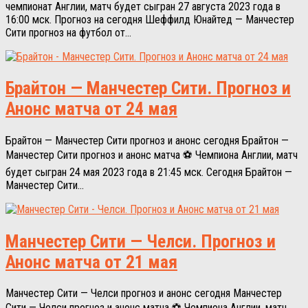
чемпионат Англии, матч будет сыгран 27 августа 2023 года в
16:00 мск. Прогноз на сегодня Шеффилд Юнайтед — Манчестер
Сити прогноз на футбол от...
Брайтон — Манчестер Сити. Прогноз и
Анонс матча от 24 мая
Брайтон — Манчестер Сити прогноз и анонс сегодня Брайтон —
Манчестер Сити прогноз и анонс матча ⚽ Чемпиона Англии, матч
будет сыгран 24 мая 2023 года в 21:45 мск. Сегодня Брайтон —
Манчестер Сити...
Манчестер Сити — Челси. Прогноз и
Анонс матча от 21 мая
Манчестер Сити — Челси прогноз и анонс сегодня Манчестер
Сити — Челси прогноз и анонс матча ⚽ Чемпиона Англии, матч