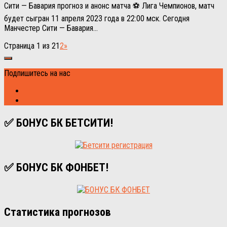
Сити — Бавария прогноз и анонс матча ⚽ Лига Чемпионов, матч
будет сыгран 11 апреля 2023 года в 22:00 мск. Сегодня
Манчестер Сити — Бавария...
Страница 1 из 2
1
2
»
Подпишитесь на нас
✅ БОНУС БК БЕТСИТИ!
✅ БОНУС БК ФОНБЕТ!
Статистика прогнозов