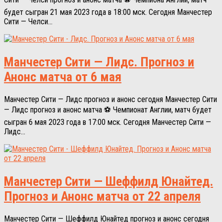
будет сыгран 21 мая 2023 года в 18:00 мск. Сегодня Манчестер
Сити — Челси...
Манчестер Сити — Лидс. Прогноз и
Анонс матча от 6 мая
Манчестер Сити — Лидс прогноз и анонс сегодня Манчестер Сити
— Лидс прогноз и анонс матча ⚽ Чемпионат Англии, матч будет
сыгран 6 мая 2023 года в 17:00 мск. Сегодня Манчестер Сити —
Лидс...
Манчестер Сити — Шеффилд Юнайтед.
Прогноз и Анонс матча от 22 апреля
Манчестер Сити — Шеффилд Юнайтед прогноз и анонс сегодня