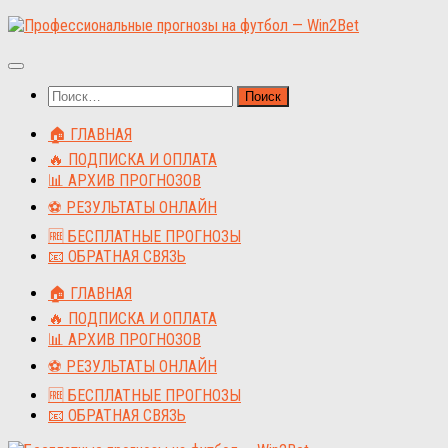
Перейти
к
содержимому
Найти:
🏠 ГЛАВНАЯ
🔥 ПОДПИСКА И ОПЛАТА
📊 АРХИВ ПРОГНОЗОВ
⚽ РЕЗУЛЬТАТЫ ОНЛАЙН
🆓 БЕСПЛАТНЫЕ ПРОГНОЗЫ
📧 ОБРАТНАЯ СВЯЗЬ
🏠 ГЛАВНАЯ
🔥 ПОДПИСКА И ОПЛАТА
📊 АРХИВ ПРОГНОЗОВ
⚽ РЕЗУЛЬТАТЫ ОНЛАЙН
🆓 БЕСПЛАТНЫЕ ПРОГНОЗЫ
📧 ОБРАТНАЯ СВЯЗЬ