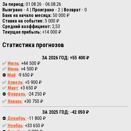
За период:
01.08.26 - 06.08.26
Выиграно
- 4 |
Проиграно
- 2 |
Возврат
- 0
Банк на начало месяца:
50 000 ₽
Ставка на событие:
5 000 ₽
Средний коэффициент:
2,53
Текущая прибыль:
+14 000 ₽
Статистика прогнозов
ЗА 2026 ГОД: +55 400 ₽
✅
Июль
: +44 500 ₽
✅
Июнь
: +4 500 ₽
⛔
Май
: -9 650 ₽
✅
Апрель
: +5 900 ₽
✅
Март
: +3 650 ₽
⛔
Февраль
: -24 250 ₽
✅
Январь
: +30 750 ₽
ЗА 2025 ГОД: -42 050 ₽
⛔
Декабрь
: -11 800 ₽
✅
Ноябрь
: +33 650 ₽