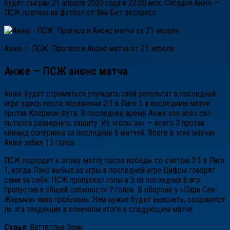
будет сыгран 21 апреля 2023 года в 22:00 мск. Сегодня Анже —
ПСЖ прогноз на футбол от Вин Бет экспресс.
Анже — ПСЖ. Прогноз и Анонс матча от 21 апреля
Анже — ПСЖ анонс матча
Анже будет стремиться улучшить свой результат в последней
игре здесь после поражения 2:1 в Лиге 1 в последнем матче
против Клермон Фута. В последнее время Анже изо всех сил
пытался развернуть защиту. Их «голы за» — всего 3 против
команд соперника за последние 6 матчей. Всего в этих матчах
Анже забил 13 голов.
ПСЖ подходит к этому матчу после победы со счетом 3:1 в Лиге
1, когда Лэнс выбыл из игры в последней игре.Цифры говорят
сами за себя: ПСЖ пропускал голы в 5 из последних 6 игр,
пропустив в общей сложности 7 голов. В обороне у «Пари Сен-
Жермен» явно проблемы. Нам нужно будет выяснить, сохранится
ли эта тенденция в конечном итоге в следующем матче.
Судья
: Ваттеллье Эрик