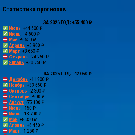
Статистика прогнозов
ЗА 2026 ГОД: +55 400 ₽
Июль
: +44 500 ₽
Июнь
: +4 500 ₽
Май
: -9 650 ₽
Апрель
: +5 900 ₽
Март
: +3 650 ₽
Февраль
: -24 250 ₽
Январь
: +30 750 ₽
ЗА 2025 ГОД: -42 050 ₽
Декабрь
: -11 800 ₽
Ноябрь
: +33 650 ₽
Октябрь
: -2 300 ₽
Сентябрь
: -900 ₽
Август
: -75 100 ₽
Июль
: -150 ₽
Июнь
: -13 700 ₽
Май
: +8 350 ₽
Апрель
: +8 450 ₽
Март
: -1 250 ₽