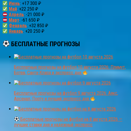
Июнь
: +17 300 ₽
Май
: +22 250 ₽
Апрель
: -21 000 ₽
Март
: -61 650 ₽
Февраль
: +32 850 ₽
Январь
: +20 250 ₽
БЕСПЛАТНЫЕ ПРОГНОЗЫ
Бесплатные прогнозы на футбол 10 августа 2026: Плимут,
Ботев, Санта-Клара и экспресс дня
Бесплатные прогнозы на футбол 9 августа 2026: Аякс,
Арсенал, Порту и лучший экспресс дня
Бесплатные прогнозы на футбол на 8 августа 2026 —
лучшие ставки дня и надежный экспресс