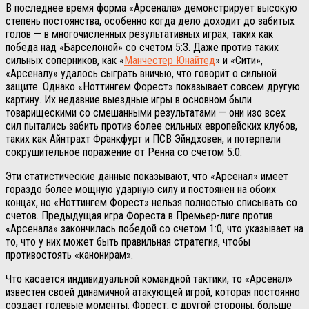
В последнее время форма «Арсенала» демонстрирует высокую
степень постоянства, особенно когда дело доходит до забитых
голов — в многочисленных результативных играх, таких как
победа над «Барселоной» со счетом 5:3. Даже против таких
сильных соперников, как «
Манчестер Юнайтед
» и «Сити»,
«Арсеналу» удалось сыграть вничью, что говорит о сильной
защите. Однако «Ноттингем Форест» показывает совсем другую
картину. Их недавние выездные игры в основном были
товарищескими со смешанными результатами — они изо всех
сил пытались забить против более сильных европейских клубов,
таких как Айнтрахт Франкфурт и ПСВ Эйндховен, и потерпели
сокрушительное поражение от Ренна со счетом 5:0.
Эти статистические данные показывают, что «Арсенал» имеет
гораздо более мощную ударную силу и постоянен на обоих
концах, но «Ноттингем Форест» нельзя полностью списывать со
счетов. Предыдущая игра Фореста в Премьер-лиге против
«Арсенала» закончилась победой со счетом 1:0, что указывает на
то, что у них может быть правильная стратегия, чтобы
противостоять «канонирам».
Что касается индивидуальной командной тактики, то «Арсенал»
известен своей динамичной атакующей игрой, которая постоянно
создает голевые моменты. Форест, с другой стороны, больше