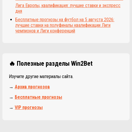
Лига Европы, квалификация: лучшие ставки и экспресс
дня
Бесплатные прогнозы на футбол на 5 августа 2026:
лучшие ставки на полуфиналы квалификации Лиги
чемпионов и Лиги конференций
🔥 Полезные разделы Win2Bet
Изучите другие материалы сайта.
→
Архив прогнозов
→
Бесплатные прогнозы
→
VIP прогнозы