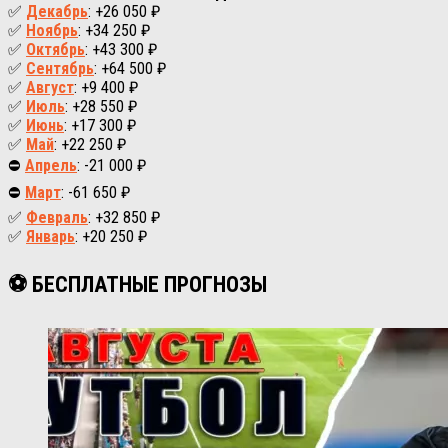
✅
Декабрь
: +26 050 ₽
✅
Ноябрь
: +34 250 ₽
✅
Октябрь
: +43 300 ₽
✅
Сентябрь
: +64 500 ₽
✅
Август
: +9 400 ₽
✅
Июль
: +28 550 ₽
✅
Июнь
: +17 300 ₽
✅
Май
: +22 250 ₽
⛔
Апрель
: -21 000 ₽
⛔
Март
: -61 650 ₽
✅
Февраль
: +32 850 ₽
✅
Январь
: +20 250 ₽
⚽ БЕСПЛАТНЫЕ ПРОГНОЗЫ