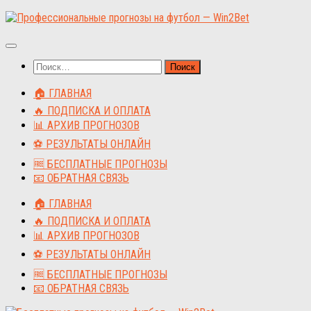
Перейти
к
содержимому
Найти:
🏠 ГЛАВНАЯ
🔥 ПОДПИСКА И ОПЛАТА
📊 АРХИВ ПРОГНОЗОВ
⚽ РЕЗУЛЬТАТЫ ОНЛАЙН
🆓 БЕСПЛАТНЫЕ ПРОГНОЗЫ
📧 ОБРАТНАЯ СВЯЗЬ
🏠 ГЛАВНАЯ
🔥 ПОДПИСКА И ОПЛАТА
📊 АРХИВ ПРОГНОЗОВ
⚽ РЕЗУЛЬТАТЫ ОНЛАЙН
🆓 БЕСПЛАТНЫЕ ПРОГНОЗЫ
📧 ОБРАТНАЯ СВЯЗЬ