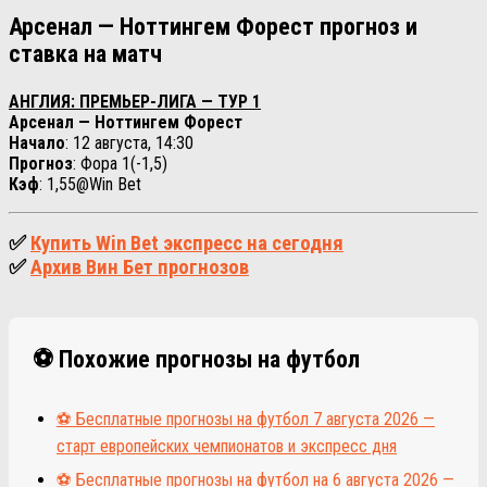
Арсенал — Ноттингем Форест прогноз и
ставка на матч
АНГЛИЯ: ПРЕМЬЕР-ЛИГА — ТУР 1
Арсенал — Ноттингем Форест
Начало
: 12 августа, 14:30
Прогноз
: Фора 1(-1,5)
Кэф
: 1,55@Win Bet
✅
Купить Win Bet экспресс на сегодня
✅
Архив Вин Бет прогнозов
⚽ Похожие прогнозы на футбол
⚽ Бесплатные прогнозы на футбол 7 августа 2026 —
старт европейских чемпионатов и экспресс дня
⚽ Бесплатные прогнозы на футбол на 6 августа 2026 —