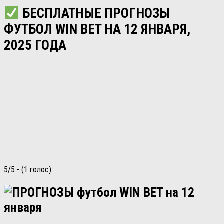
БЕСПЛАТНЫЕ ПРОГНОЗЫ
ФУТБОЛ WIN BET НА 12 ЯНВАРЯ,
2025 ГОДА
5/5 - (1 голос)