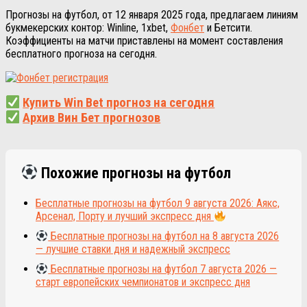
Прогнозы на футбол, от 12 января 2025 года, предлагаем линиям
букмекерских контор: Winline, 1xbet,
Фонбет
и Бетсити.
Коэффициенты на матчи приставлены на момент составления
бесплатного прогноза на сегодня.
Купить Win Bet прогноз на сегодня
Архив Вин Бет прогнозов
Похожие прогнозы на футбол
Бесплатные прогнозы на футбол 9 августа 2026: Аякс,
Арсенал, Порту и лучший экспресс дня
Бесплатные прогнозы на футбол на 8 августа 2026
— лучшие ставки дня и надежный экспресс
Бесплатные прогнозы на футбол 7 августа 2026 —
старт европейских чемпионатов и экспресс дня