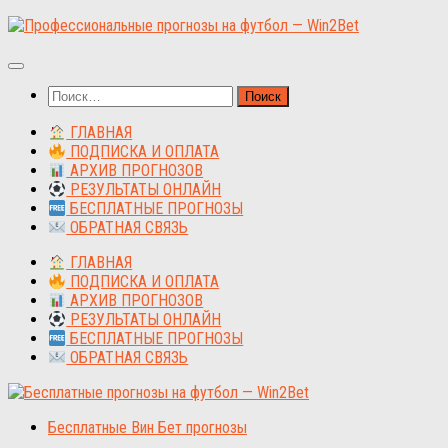
Перейти
к
содержимому
Найти:
ГЛАВНАЯ
ПОДПИСКА И ОПЛАТА
АРХИВ ПРОГНОЗОВ
РЕЗУЛЬТАТЫ ОНЛАЙН
БЕСПЛАТНЫЕ ПРОГНОЗЫ
ОБРАТНАЯ СВЯЗЬ
ГЛАВНАЯ
ПОДПИСКА И ОПЛАТА
АРХИВ ПРОГНОЗОВ
РЕЗУЛЬТАТЫ ОНЛАЙН
БЕСПЛАТНЫЕ ПРОГНОЗЫ
ОБРАТНАЯ СВЯЗЬ
Бесплатные Вин Бет прогнозы