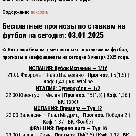
Содержание
показать
Бесплатные прогнозы по ставкам на
футбол на сегодня: 03.01.2025
⚽
Вот наши бесплатные прогнозы по ставкам на футбол,
прогнозы и коэффициенты на сегодня 3 января
2025 года.
ИСПАНИЯ: Кубок Испании — 1/16
21:00 Ферроль — Райо Вальекано |
Прогноз
: ТБ(1,5) |
Кэф
: 1,43 |
БК
: Winline
ИТАЛИЯ: Суперкубок — 1/2
22:00 Ювентус — Милан |
Прогноз
: ТБ(1,5) |
Кэф
: 1,36 |
БК
: 1xbet
ИСПАНИЯ: Примера — Тур 12
23:00 Валенсия — Реал Мадрид |
Прогноз
: Победа 2 |
Кэф
: 1,37 |
БК
: Фонбет
ФРАНЦИЯ: Первая лига — Тур 16
23:00 Ницца — Ренн |
Прогноз
: ТМ(3,5) |
Кэф
: 1,32 |
БК
: