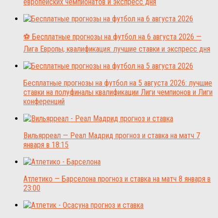
европейских чемпионатов и экспресс дня
⚽ Бесплатные прогнозы на футбол на 6 августа 2026 —
Лига Европы, квалификация: лучшие ставки и экспресс дня
Бесплатные прогнозы на футбол на 5 августа 2026: лучшие
ставки на полуфиналы квалификации Лиги чемпионов и Лиги
конференций
Вильярреал — Реал Мадрид прогноз и ставка на матч 7
января в 18:15
Атлетико — Барселона прогноз и ставка на матч 8 января в
23:00