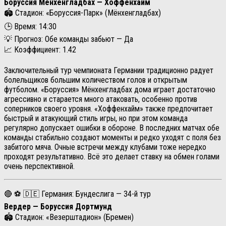
Боруссия Мёнхенгладбах — Хоффенхайм
🏟 Стадион: «Боруссия-Парк» (Мёнхенгладбах)
🕒 Время: 14:30
💡 Прогноз: Обе команды забьют — Да
📈 Коэффициент: 1.42
Заключительный тур чемпионата Германии традиционно радует
болельщиков большим количеством голов и открытым
футболом. «Боруссия» Мёнхенгладбах дома играет достаточно
агрессивно и старается много атаковать, особенно против
соперников своего уровня. «Хоффенхайм» также предпочитает
быстрый и атакующий стиль игры, но при этом команда
регулярно допускает ошибки в обороне. В последних матчах обе
команды стабильно создают моменты и редко уходят с поля без
забитого мяча. Очные встречи между клубами тоже нередко
проходят результативно. Всё это делает ставку на обмен голами
очень перспективной.
🔴 ⚽ 🇩🇪 Германия: Бундеслига — 34-й тур
Вердер — Боруссия Дортмунд
🏟 Стадион: «Везерштадион» (Бремен)