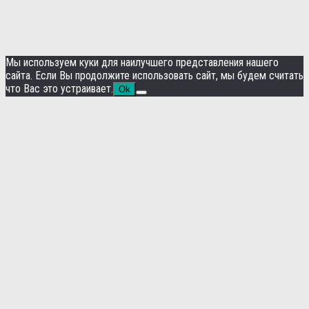
Мы используем куки для наилучшего представления нашего
сайта. Если Вы продолжите использовать сайт, мы будем считать
что Вас это устраивает.
Ok