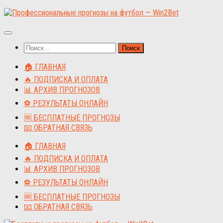
Перейти
к
содержимому
Найти:
🏠 ГЛАВНАЯ
🔥 ПОДПИСКА И ОПЛАТА
📊 АРХИВ ПРОГНОЗОВ
⚽ РЕЗУЛЬТАТЫ ОНЛАЙН
🆓 БЕСПЛАТНЫЕ ПРОГНОЗЫ
📧 ОБРАТНАЯ СВЯЗЬ
🏠 ГЛАВНАЯ
🔥 ПОДПИСКА И ОПЛАТА
📊 АРХИВ ПРОГНОЗОВ
⚽ РЕЗУЛЬТАТЫ ОНЛАЙН
🆓 БЕСПЛАТНЫЕ ПРОГНОЗЫ
📧 ОБРАТНАЯ СВЯЗЬ