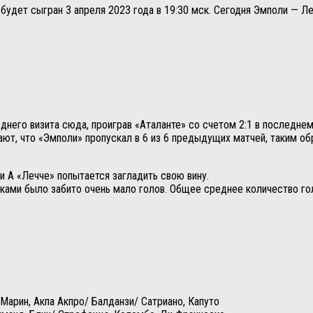
будет сыгран 3 апреля 2023 года в 19:30 мск. Сегодня Эмполи — Ле
него визита сюда, проиграв «Аталанте» со счетом 2:1 в последнем
т, что «Эмполи» пропускал в 6 из 6 предыдущих матчей, таким обр
 А «Лечче» попытается загладить свою вину.
иками было забито очень мало голов. Общее среднее количество гол
 Марин, Акпа Акпро/ Балданзи/ Сатриано, Капуто