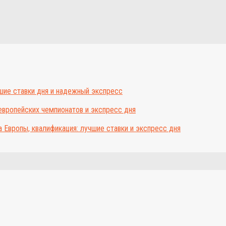
шие ставки дня и надежный экспресс
европейских чемпионатов и экспресс дня
 Европы, квалификация: лучшие ставки и экспресс дня