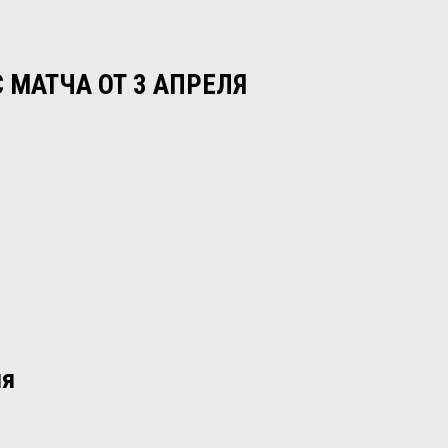
 МАТЧА ОТ 3 АПРЕЛЯ
ня