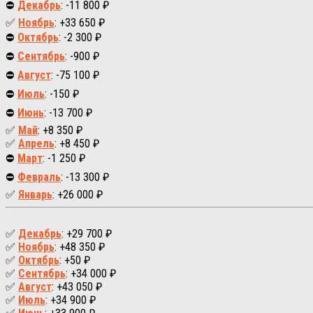
⛔
Декабрь
: -11 800 ₽
✅
Ноябрь
: +33 650 ₽
⛔
Октябрь
: -2 300 ₽
⛔
Сентябрь
: -900 ₽
⛔
Август
: -75 100 ₽
⛔
Июль
: -150 ₽
⛔
Июнь
: -13 700 ₽
✅
Май
: +8 350 ₽
✅
Апрель
: +8 450 ₽
⛔
Март
: -1 250 ₽
⛔
Февраль
: -13 300 ₽
✅
Январь
: +26 000 ₽
✅
Декабрь
: +29 700 ₽
✅
Ноябрь
: +48 350 ₽
✅
Октябрь
: +50 ₽
✅
Сентябрь
: +34 000 ₽
✅
Август
: +43 050 ₽
✅
Июль
: +34 900 ₽