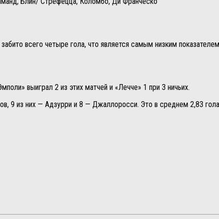
улманд, Блин/ Стрефецца, Коломбо, Ди Франческо
 забито всего четыре гола, что является самым низким показателем
мполи» выиграл 2 из этих матчей и «Лечче» 1 при 3 ничьих.
, 9 из них — Адзурри и 8 — Джаллоросси. Это в среднем 2,83 гола 