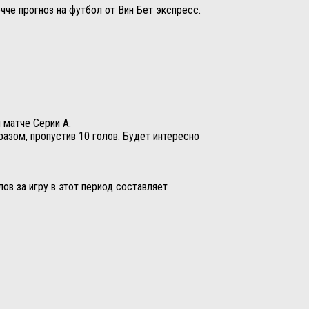
чче прогноз на футбол от Вин Бет экспресс.
 матче Серии А.
азом, пропустив 10 голов. Будет интересно
ов за игру в этот период составляет