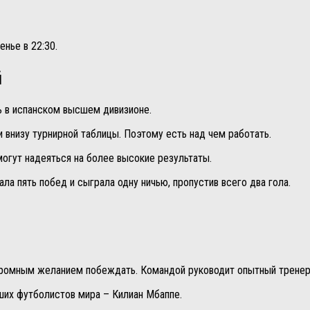
енье в 22:30.
й
ь в испанском высшем дивизионе.
 внизу турнирной таблицы. Поэтому есть над чем работать.
огут надеяться на более высокие результаты.
а пять побед и сыграла одну ничью, пропустив всего два гола.
громным желанием побеждать. Командой руководит опытный тренер
чших футболистов мира – Килиан Мбаппе.