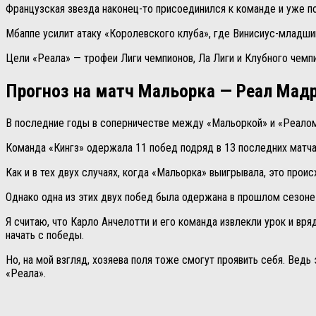
Французская звезда наконец-то присоединился к команде и уже п
Мбаппе усилит атаку «Королевского клуба», где Винисиус-младший
Цели «Реала» — трофеи Лиги чемпионов, Ла Лиги и Клубного чемпи
Прогноз на матч Мальорка — Реал Мад
В последние годы в соперничестве между «Мальоркой» и «Реало
Команда «Кингз» одержала 11 побед подряд в 13 последних матча
Как и в тех двух случаях, когда «Мальорка» выигрывала, это прои
Однако одна из этих двух побед была одержана в прошлом сезоне
Я считаю, что Карло Анчелотти и его команда извлекли урок и вряд
начать с победы.
Но, на мой взгляд, хозяева поля тоже смогут проявить себя. Вед
«Реала».