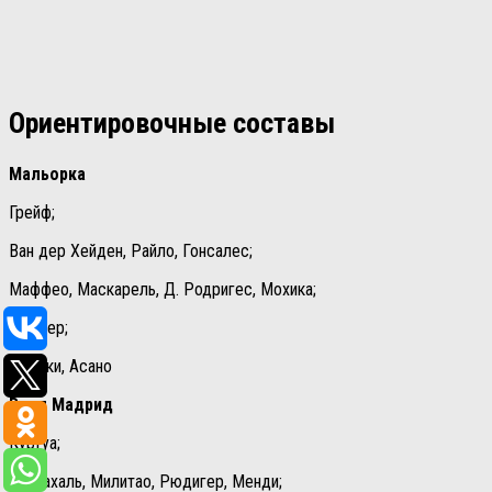
Ориентировочные составы
Мальорка
Грейф;
Ван дер Хейден, Райло, Гонсалес;
Маффео, Маскарель, Д. Родригес, Мохика;
Дардер;
Мурики, Асано
Реал Мадрид
Куртуа;
Карвахаль, Милитао, Рюдигер, Менди;