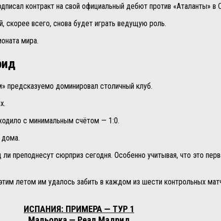
одписал контракт на свой официальный дебют против «Аталанты» в 
, скорее всего, снова будет играть ведущую роль.
оната мира.
рид
м» предсказуемо доминировал столичный клуб.
х.
сходило с минимальным счётом — 1:0.
 дома.
 ли преподнесут сюрприз сегодня. Особенно учитывая, что это перва
ь этим летом им удалось забить в каждом из шести контрольных мат
ИСПАНИЯ: ПРИМЕРА — ТУР 1
Мальорка — Реал Мадрид