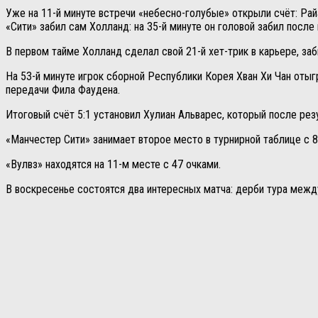
Уже на 11-й минуте встречи «небесно-голубые» открыли счёт: Рай
«Сити» забил сам Холланд: на 35-й минуте он головой забил после
В первом тайме Холланд сделал свой 21-й хет-трик в карьере, з
На 53-й минуте игрок сборной Республики Корея Хван Хи Чан отыг
передачи Фила Фаудена.
Итоговый счёт 5:1 установил Хулиан Альварес, который после рез
«Манчестер Сити» занимает второе место в турнирной таблице с 8
«Вулвз» находятся на 11-м месте с 47 очками.
В воскресенье состоятся два интересных матча: дерби тура меж