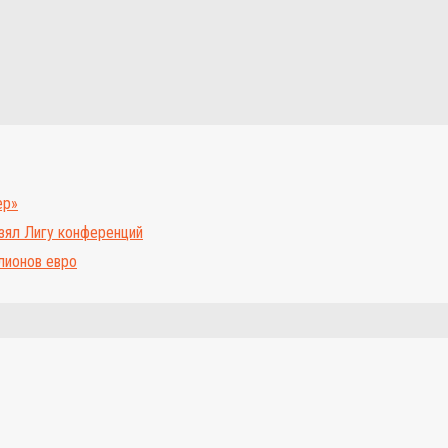
ер»
зял Лигу конференций
лионов евро