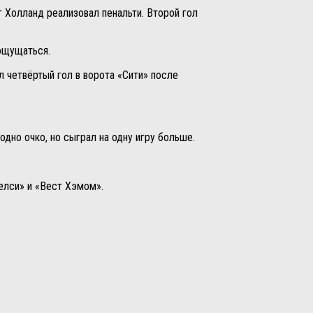
г Холланд реализовал пенальти. Второй гол
 ощущаться.
л четвёртый гол в ворота «Сити» после
дно очко, но сыграл на одну игру больше.
елси» и «Вест Хэмом».