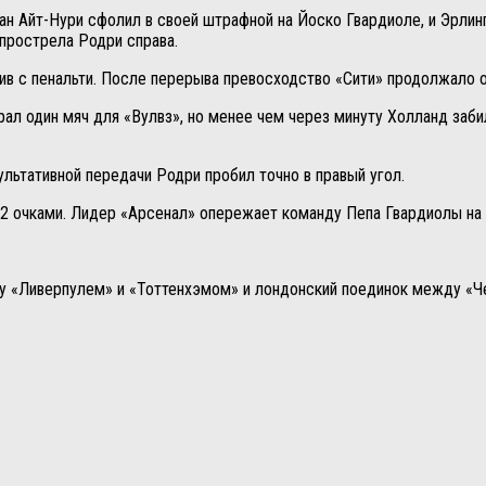
ан Айт-Нури сфолил в своей штрафной на Йоско Гвардиоле, и Эрлин
 прострела Родри справа.
абив с пенальти. После перерыва превосходство «Сити» продолжало
рал один мяч для «Вулвз», но менее чем через минуту Холланд заби
ультативной передачи Родри пробил точно в правый угол.
2 очками. Лидер «Арсенал» опережает команду Пепа Гвардиолы на о
ду «Ливерпулем» и «Тоттенхэмом» и лондонский поединок между «Ч