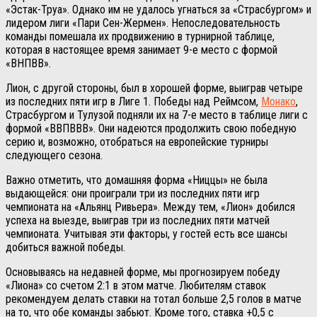
«Эстак-Труа». Однако им не удалось угнаться за «Страсбургом» и
лидером лиги «Пари Сен-Жермен». Непоследовательность
команды помешала их продвижению в турнирной таблице,
которая в настоящее время занимает 9-е место с формой
«ВНПВВ».
Лион, с другой стороны, был в хорошей форме, выиграв четыре
из последних пяти игр в Лиге 1. Победы над Реймсом,
Монако
,
Страсбургом и Тулузой подняли их на 7-е место в таблице лиги с
формой «ВВПВВВ». Они надеются продолжить свою победную
серию и, возможно, отобраться на европейские турниры
следующего сезона.
Важно отметить, что домашняя форма «Ниццы» не была
выдающейся: они проиграли три из последних пяти игр
чемпионата на «Альянц Ривьера». Между тем, «Лион» добился
успеха на выезде, выиграв три из последних пяти матчей
чемпионата. Учитывая эти факторы, у гостей есть все шансы
добиться важной победы.
Основываясь на недавней форме, мы прогнозируем победу
«Лиона» со счетом 2:1 в этом матче. Любителям ставок
рекомендуем делать ставки на тотал больше 2,5 голов в матче
на то, что обе команды забьют. Кроме того, ставка +0,5 с