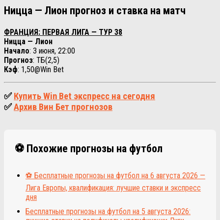
Ницца — Лион прогноз и ставка на матч
ФРАНЦИЯ: ПЕРВАЯ ЛИГА — ТУР 38
Ницца — Лион
Начало
: 3 июня, 22:00
Прогноз
: ТБ(2,5)
Кэф
: 1,50@Win Bet
✅
Купить Win Bet экспресс на сегодня
✅
Архив Вин Бет прогнозов
⚽ Похожие прогнозы на футбол
⚽ Бесплатные прогнозы на футбол на 6 августа 2026 —
Лига Европы, квалификация: лучшие ставки и экспресс
дня
Бесплатные прогнозы на футбол на 5 августа 2026: