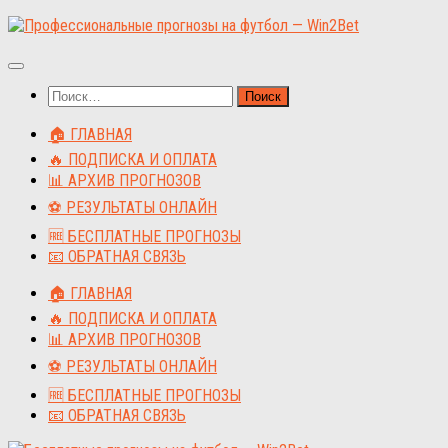
Перейти
к
содержимому
Найти:
🏠 ГЛАВНАЯ
🔥 ПОДПИСКА И ОПЛАТА
📊 АРХИВ ПРОГНОЗОВ
⚽ РЕЗУЛЬТАТЫ ОНЛАЙН
🆓 БЕСПЛАТНЫЕ ПРОГНОЗЫ
📧 ОБРАТНАЯ СВЯЗЬ
🏠 ГЛАВНАЯ
🔥 ПОДПИСКА И ОПЛАТА
📊 АРХИВ ПРОГНОЗОВ
⚽ РЕЗУЛЬТАТЫ ОНЛАЙН
🆓 БЕСПЛАТНЫЕ ПРОГНОЗЫ
📧 ОБРАТНАЯ СВЯЗЬ