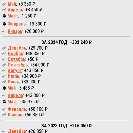
✅
Май
: +8 350 ₽
✅
Апрель
: +8 450 ₽
⛔
Март
: -1 250 ₽
⛔
Февраль
: -13 300 ₽
✅
Январь
: +26 000 ₽
ЗА 2024 ГОД: +332 240 ₽
✅
Декабрь
: +29 700 ₽
✅
Ноябрь
: +48 350 ₽
✅
Октябрь
: +50 ₽
✅
Сентябрь
: +34 000 ₽
✅
Август
: +43 050 ₽
✅
Июль
: +34 900 ₽
✅
Июнь
: +33 900 ₽
⛔
Май
: -5 485 ₽
✅
Апрель
: +43 300 ₽
⛔
Март
: -35 975 ₽
✅
Февраль
: +50 100 ₽
✅
Январь
: +56 350 ₽
ЗА 2023 ГОД: +216 050 ₽
✅
Декабрь
: +26 050 ₽