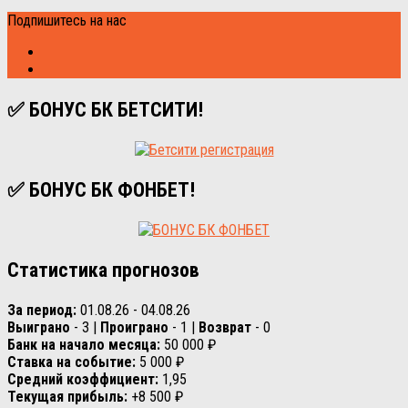
Подпишитесь на нас
✅ БОНУС БК БЕТСИТИ!
✅ БОНУС БК ФОНБЕТ!
Статистика прогнозов
За период:
01.08.26 - 04.08.26
Выиграно
- 3 |
Проиграно
- 1 |
Возврат
- 0
Банк на начало месяца:
50 000 ₽
Ставка на событие:
5 000 ₽
Средний коэффициент:
1,95
Текущая прибыль:
+8 500 ₽