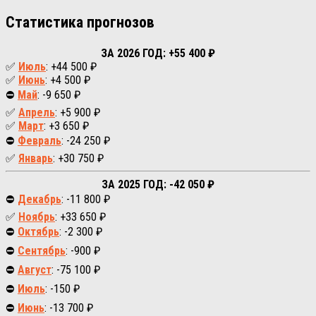
Статистика прогнозов
ЗА 2026 ГОД: +55 400 ₽
✅
Июль
: +44 500 ₽
✅
Июнь
: +4 500 ₽
⛔
Май
: -9 650 ₽
✅
Апрель
: +5 900 ₽
✅
Март
: +3 650 ₽
⛔
Февраль
: -24 250 ₽
✅
Январь
: +30 750 ₽
ЗА 2025 ГОД: -42 050 ₽
⛔
Декабрь
: -11 800 ₽
✅
Ноябрь
: +33 650 ₽
⛔
Октябрь
: -2 300 ₽
⛔
Сентябрь
: -900 ₽
⛔
Август
: -75 100 ₽
⛔
Июль
: -150 ₽
⛔
Июнь
: -13 700 ₽