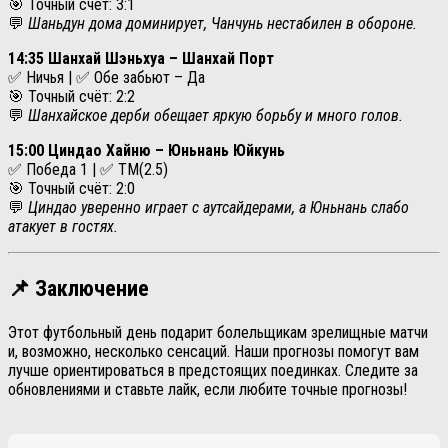
🎯 Точный счёт: 3:1
💬
Шаньдун дома доминирует, Чанчунь нестабилен в обороне.
14:35 Шанхай Шэньхуа – Шанхай Порт
✅ Ничья | ✅ Обе забьют – Да
🎯 Точный счёт: 2:2
💬
Шанхайское дерби обещает яркую борьбу и много голов.
15:00 Циндао Хайню – Юньнань Юйкунь
✅ Победа 1 | ✅ ТМ(2.5)
🎯 Точный счёт: 2:0
💬
Циндао уверенно играет с аутсайдерами, а Юньнань слабо
атакует в гостях.
📌 Заключение
Этот футбольный день подарит болельщикам зрелищные матчи
и, возможно, несколько сенсаций. Наши прогнозы помогут вам
лучше ориентироваться в предстоящих поединках. Следите за
обновлениями и ставьте лайк, если любите точные прогнозы!