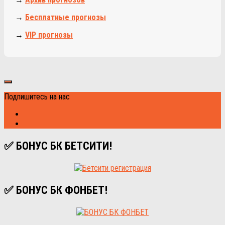
→
Бесплатные прогнозы
→
VIP прогнозы
Подпишитесь на нас
✅ БОНУС БК БЕТСИТИ!
✅ БОНУС БК ФОНБЕТ!