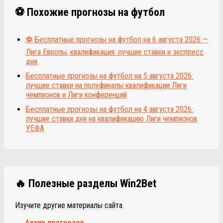
⚽ Похожие прогнозы на футбол
⚽ Бесплатные прогнозы на футбол на 6 августа 2026 —
Лига Европы, квалификация: лучшие ставки и экспресс
дня
Бесплатные прогнозы на футбол на 5 августа 2026:
лучшие ставки на полуфиналы квалификации Лиги
чемпионов и Лиги конференций
Бесплатные прогнозы на футбол на 4 августа 2026:
лучшие ставки дня на квалификацию Лиги чемпионов
УЕФА
🔥 Полезные разделы Win2Bet
Изучите другие материалы сайта.
→
Архив прогнозов