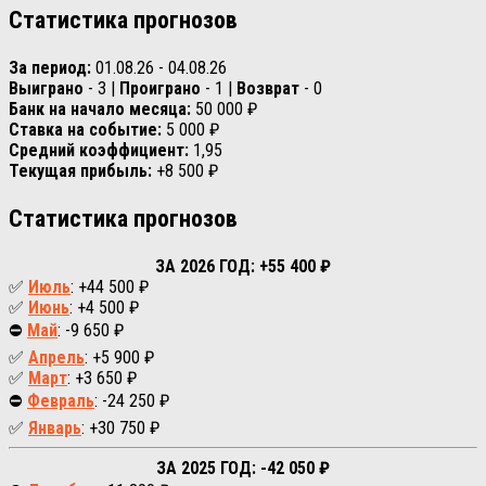
Статистика прогнозов
За период:
01.08.26 - 04.08.26
Выиграно
- 3 |
Проиграно
- 1 |
Возврат
- 0
Банк на начало месяца:
50 000 ₽
Ставка на событие:
5 000 ₽
Средний коэффициент:
1,95
Текущая прибыль:
+8 500 ₽
Статистика прогнозов
ЗА 2026 ГОД: +55 400 ₽
✅
Июль
: +44 500 ₽
✅
Июнь
: +4 500 ₽
⛔
Май
: -9 650 ₽
✅
Апрель
: +5 900 ₽
✅
Март
: +3 650 ₽
⛔
Февраль
: -24 250 ₽
✅
Январь
: +30 750 ₽
ЗА 2025 ГОД: -42 050 ₽