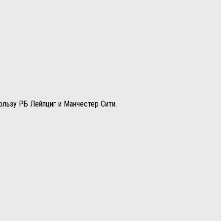
ользу РБ Лейпциг и Манчестер Сити.