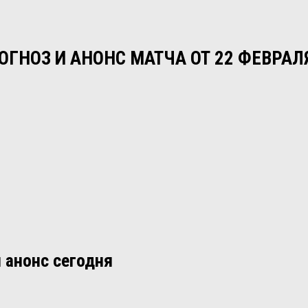
ОГНОЗ И АНОНС МАТЧА ОТ 22 ФЕВРАЛ
 анонс сегодня