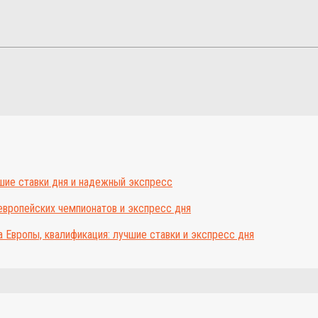
шие ставки дня и надежный экспресс
европейских чемпионатов и экспресс дня
 Европы, квалификация: лучшие ставки и экспресс дня