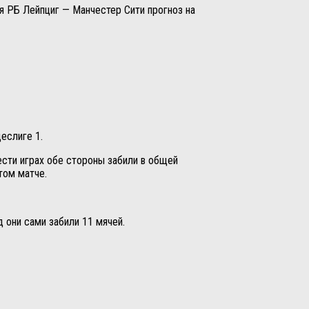
ня РБ Лейпциг — Манчестер Сити прогноз на
еслиге 1.
ести играх обе стороны забили в общей
том матче.
 они сами забили 11 мячей.