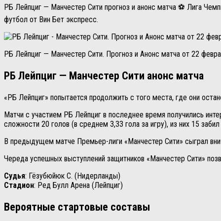
РБ Лейпциг — Манчестер Сити прогноз и анонс матча ⚽ Лига Чемпи
футбол от Вин Бет экспресс.
РБ Лейпциг — Манчестер Сити. Прогноз и Анонс матча от 22 февр
РБ Лейпциг — Манчестер Сити анонс матча
«РБ Лейпциг» попытается продолжить с того места, где они остан
Матчи с участием РБ Лейпциг в последнее время получились инте
сложности 20 голов (в среднем 3,33 гола за игру), из них 15 заби
В предыдущем матче Премьер-лиги «Манчестер Сити» сыграл внич
Череда успешных выступлений защитников «Манчестер Сити» позвол
Судья
: Гёзубюйюк С. (Нидерланды)
Стадион
: Ред Булл Арена (Лейпциг)
Вероятные стартовые составы