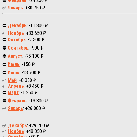
⛔
Февраль
: -24 250 ₽
✅
Январь
: +30 750 ₽
⛔
Декабрь
: -11 800 ₽
✅
Ноябрь
: +33 650 ₽
⛔
Октябрь
: -2 300 ₽
⛔
Сентябрь
: -900 ₽
⛔
Август
: -75 100 ₽
⛔
Июль
: -150 ₽
⛔
Июнь
: -13 700 ₽
✅
Май
: +8 350 ₽
✅
Апрель
: +8 450 ₽
⛔
Март
: -1 250 ₽
⛔
Февраль
: -13 300 ₽
✅
Январь
: +26 000 ₽
✅
Декабрь
: +29 700 ₽
✅
Ноябрь
: +48 350 ₽