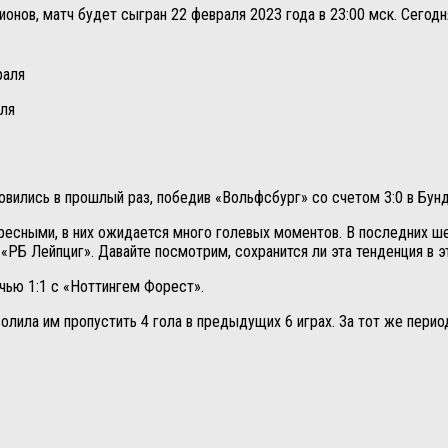
онов, матч будет сыгран 22 февраля 2023 года в 23:00 мск. Сегод
аля
овились в прошлый раз, победив «Вольфсбург» со счетом 3:0 в Бунд
ресными, в них ожидается много голевых моментов. В последних ш
л «РБ Лейпциг». Давайте посмотрим, сохранится ли эта тенденция в э
ью 1:1 с «Ноттингем Форест».
ила им пропустить 4 гола в предыдущих 6 играх. За тот же период