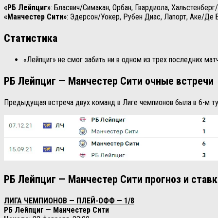
«РБ Лейпциг»
: Бласвич/Симакан, Орбан, Гвардиола, Хальстенбе
«Манчестер Сити»
: Эдерсон/Уокер, Рубен Диас, Лапорт, Аке/Де 
Статистика
«Лейпциг» не смог забить ни в одном из трех последних мат
РБ Лейпциг — Манчестер Сити очные встречи
Предыдущая встреча двух команд в Лиге чемпионов была в 6-м тур
РБ Лейпциг — Манчестер Сити прогноз и ставк
ЛИГА ЧЕМПИОНОВ — ПЛЕЙ-ОФФ — 1/8
РБ Лейпциг — Манчестер Сити