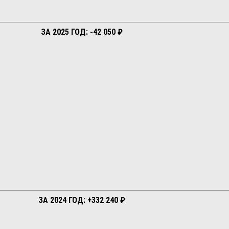
ЗА 2025 ГОД: -42 050 ₽
ЗА 2024 ГОД: +332 240 ₽