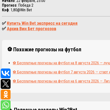
Начало
: 22 февраля, 23:00
Прогноз
: Победа 2
Кэф
: 1,80@Win Bet
✅
Купить Win Bet экспресс на сегодня
✅
Архив Вин Бет прогнозов
⚽ Похожие прогнозы на футбол
⚽ Бесплатные прогнозы на футбол на 8 августа 2026 — луч
⚽ Бесплатные прогнозы на футбол 7 августа 2026 — старт 
⚽ Бесплатные прогнозы на футбол на 6 августа 2026 — Лига
🔥 Полезные разделы Win2Bet