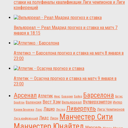
ставки на полуфиналы квалификации Лиги чемпионов и Лиги
конференций
Вильярреал — Реал Мадрид прогноз и ставка на матч 7
января в 18:15
Атлетико — Барселона прогноз и ставка на матч 8 января в
23:00
Атлетик — Осасуна прогноз и ставка на матч 9 января в
23:00
Барселона
Арсенал
Атлетик
Аякс
Бавария
Байер
Бетис
Вест Хэм
Вулверхэмптон
Валенсия
Вильярреал
Интер
Брайтон
Ливерпуль
Лацио
Лига Чемпионов
Карим Бензема
Ланс
Лестер
Манчестер Сити
Лидс
Лион
Лига конференций
Манчестер Юнайтед
Марсель