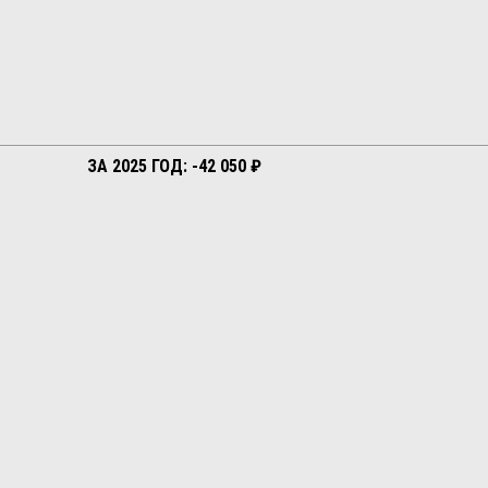
ЗА 2025 ГОД: -42 050 ₽