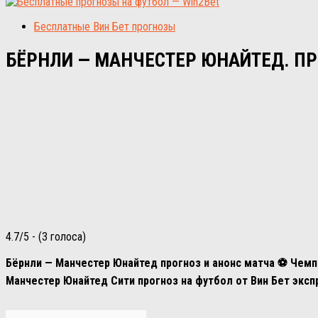
Бесплатные Вин Бет прогнозы
БЁРНЛИ — МАНЧЕСТЕР ЮНАЙТЕД. ПРО
4.7/5 - (3 голоса)
Бёрнли — Манчестер Юнайтед прогноз и анонс матча ⚽ Чемпио
Манчестер Юнайтед Сити прогноз на футбол от Вин Бет эксп