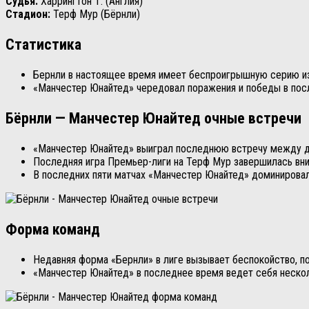
Судья:
Харрингтон Т. (Англия)
Стадион:
Терф Мур (Бёрнли)
Статистика
Бернли в настоящее время имеет беспроигрышную серию из 
«Манчестер Юнайтед» чередовал поражения и победы в посл
Бёрнли — Манчестер Юнайтед очные встречи
«Манчестер Юнайтед» выиграл последнюю встречу между дв
Последняя игра Премьер-лиги на Терф Мур завершилась вни
В последних пяти матчах «Манчестер Юнайтед» доминировал
Форма команд
Недавняя форма «Бернли» в лиге вызывает беспокойство, по
«Манчестер Юнайтед» в последнее время ведет себя нескол