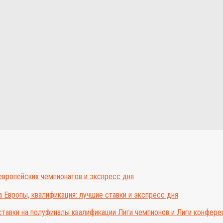
европейских чемпионатов и экспресс дня
 Европы, квалификация: лучшие ставки и экспресс дня
 ставки на полуфиналы квалификации Лиги чемпионов и Лиги конфере