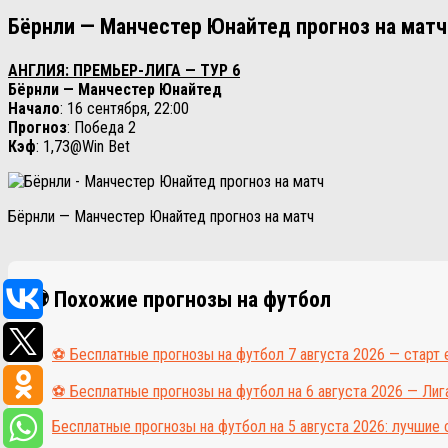
Бёрнли — Манчестер Юнайтед прогноз на матч
АНГЛИЯ: ПРЕМЬЕР-ЛИГА — ТУР 6
Бёрнли — Манчестер Юнайтед
Начало
: 16 сентября, 22:00
Прогноз
: Победа 2
Кэф
: 1,73@Win Bet
Бёрнли — Манчестер Юнайтед прогноз на матч
⚽ Похожие прогнозы на футбол
⚽ Бесплатные прогнозы на футбол 7 августа 2026 — старт 
⚽ Бесплатные прогнозы на футбол на 6 августа 2026 — Лига
Бесплатные прогнозы на футбол на 5 августа 2026: лучшие