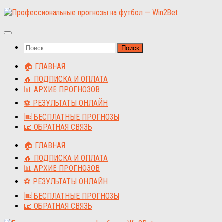
Перейти
к
содержимому
Найти:
🏠 ГЛАВНАЯ
🔥 ПОДПИСКА И ОПЛАТА
📊 АРХИВ ПРОГНОЗОВ
⚽ РЕЗУЛЬТАТЫ ОНЛАЙН
🆓 БЕСПЛАТНЫЕ ПРОГНОЗЫ
📧 ОБРАТНАЯ СВЯЗЬ
🏠 ГЛАВНАЯ
🔥 ПОДПИСКА И ОПЛАТА
📊 АРХИВ ПРОГНОЗОВ
⚽ РЕЗУЛЬТАТЫ ОНЛАЙН
🆓 БЕСПЛАТНЫЕ ПРОГНОЗЫ
📧 ОБРАТНАЯ СВЯЗЬ