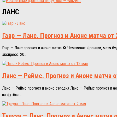
ЛАНС
Гавр — Ланс. Прогноз и Анонс матча от
Гавр — Ланс прогноз и анонс матча ⚽ Чемпионат Франции, матч буд
экспресс. 20...
Ланс — Реймс. Прогноз и Анонс матча о
Ланс — Реймс прогноз и анонс сегодня Ланс — Реймс прогноз и ан
на футбол...
Тулуза — Ланс. Прогноз и Анонс матча 