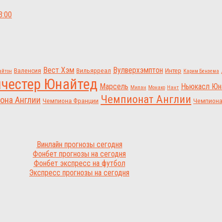
3:00
Вест Хэм
Вулверхэмптон
Валенсия
Вильярреал
Интер
айтон
Карим Бензема
честер Юнайтед
Марсель
Ньюкасл Юн
Милан
Монако
Нант
Чемпионат Англии
она Англии
Чемпиона Франции
Чемпиона
Винлайн прогнозы сегодня
Фонбет прогнозы на сегодня
Фонбет экспресс на футбол
Экспресс прогнозы на сегодня