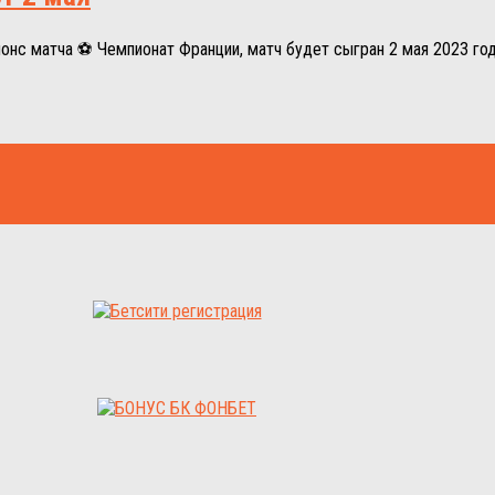
нонс матча ⚽ Чемпионат Франции, матч будет сыгран 2 мая 2023 год