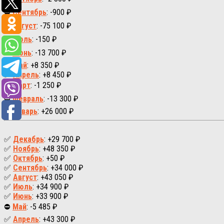
⛔
Сентябрь
: -900 ₽
⛔
Август
: -75 100 ₽
⛔
Июль
: -150 ₽
⛔
Июнь
: -13 700 ₽
✅
Май
: +8 350 ₽
✅
Апрель
: +8 450 ₽
⛔
Март
: -1 250 ₽
⛔
Февраль
: -13 300 ₽
✅
Январь
: +26 000 ₽
✅
Декабрь
: +29 700 ₽
✅
Ноябрь
: +48 350 ₽
✅
Октябрь
: +50 ₽
✅
Сентябрь
: +34 000 ₽
✅
Август
: +43 050 ₽
✅
Июль
: +34 900 ₽
✅
Июнь
: +33 900 ₽
⛔
Май
: -5 485 ₽
✅
Апрель
: +43 300 ₽