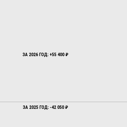
ЗА 2026 ГОД: +55 400 ₽
ЗА 2025 ГОД: -42 050 ₽