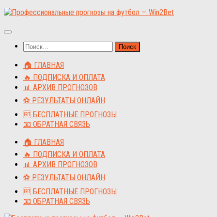
Перейти
к
содержимому
Найти:
🏠 ГЛАВНАЯ
🔥 ПОДПИСКА И ОПЛАТА
📊 АРХИВ ПРОГНОЗОВ
⚽ РЕЗУЛЬТАТЫ ОНЛАЙН
🆓 БЕСПЛАТНЫЕ ПРОГНОЗЫ
📧 ОБРАТНАЯ СВЯЗЬ
🏠 ГЛАВНАЯ
🔥 ПОДПИСКА И ОПЛАТА
📊 АРХИВ ПРОГНОЗОВ
⚽ РЕЗУЛЬТАТЫ ОНЛАЙН
🆓 БЕСПЛАТНЫЕ ПРОГНОЗЫ
📧 ОБРАТНАЯ СВЯЗЬ