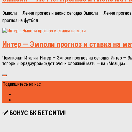
Эмполи — Лечче прогноз и анонс сегодня Эмполи — Лечче прогноз 
прогноз на футбол...
Интер — Эмполи прогноз и ставка на мат
Чемпионат Италии: Интер — Эмполи прогноз на сегодня Интер — Э
теперь «нерадзурри» ждет очень сложный матч — на «Меацца»...
Подпишитесь на нас
✅ БОНУС БК БЕТСИТИ!