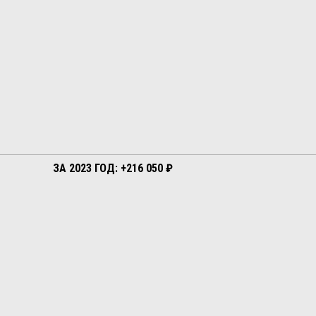
ЗА 2023 ГОД: +216 050 ₽