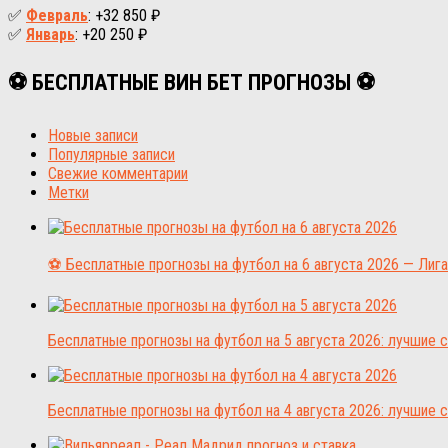
✅
Февраль
: +32 850 ₽
✅
Январь
: +20 250 ₽
⚽ БЕСПЛАТНЫЕ ВИН БЕТ ПРОГНОЗЫ ⚽
Новые записи
Популярные записи
Свежие комментарии
Метки
⚽ Бесплатные прогнозы на футбол на 6 августа 2026 — Лига
Бесплатные прогнозы на футбол на 5 августа 2026: лучшие 
Бесплатные прогнозы на футбол на 4 августа 2026: лучшие 