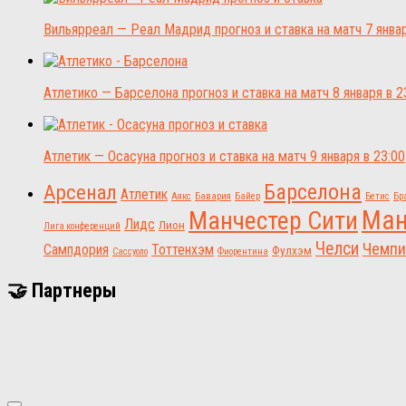
Вильярреал — Реал Мадрид прогноз и ставка на матч 7 январ
Атлетико — Барселона прогноз и ставка на матч 8 января в 2
Атлетик — Осасуна прогноз и ставка на матч 9 января в 23:00
Барселона
Арсенал
Атлетик
Аякс
Бавария
Байер
Бетис
Бр
Ман
Манчестер Сити
Лидс
Лион
Лига конференций
Челси
Чемпи
Сампдория
Тоттенхэм
Фулхэм
Сассуоло
Фиорентина
🤝 Партнеры