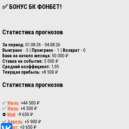
✅ БОНУС БК ФОНБЕТ!
Статистика прогнозов
За период:
01.08.26 - 04.08.26
Выиграно
- 3 |
Проиграно
- 1 |
Возврат
- 0
Банк на начало месяца:
50 000 ₽
Ставка на событие:
5 000 ₽
Средний коэффициент:
1,95
Текущая прибыль:
+8 500 ₽
Статистика прогнозов
✅
Июль
: +44 500 ₽
✅
Июнь
: +4 500 ₽
⛔
Май
: -9 650 ₽
✅
Апрель
: +5 900 ₽
✅
Март
: +3 650 ₽