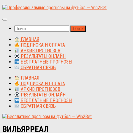
Перейти
к
содержимому
Найти:
ГЛАВНАЯ
ПОДПИСКА И ОПЛАТА
АРХИВ ПРОГНОЗОВ
РЕЗУЛЬТАТЫ ОНЛАЙН
БЕСПЛАТНЫЕ ПРОГНОЗЫ
ОБРАТНАЯ СВЯЗЬ
ГЛАВНАЯ
ПОДПИСКА И ОПЛАТА
АРХИВ ПРОГНОЗОВ
РЕЗУЛЬТАТЫ ОНЛАЙН
БЕСПЛАТНЫЕ ПРОГНОЗЫ
ОБРАТНАЯ СВЯЗЬ
ВИЛЬЯРРЕАЛ